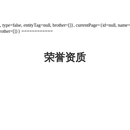
 type=false, entityTag=null, brother=[]}, currentPage={id=null, name
 brother=[]}} ============
荣誉资质