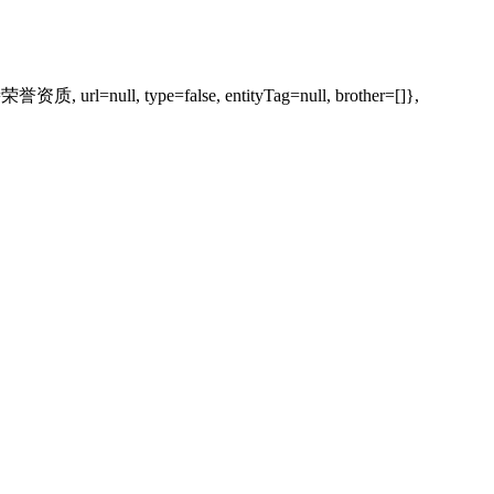
=荣誉资质, url=null, type=false, entityTag=null, brother=[]},