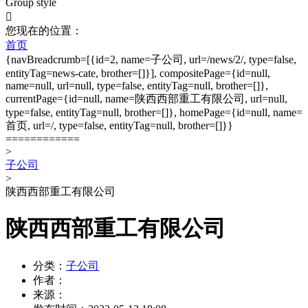
Group style

您现在的位置：
首页
{navBreadcrumb=[{id=2, name=子公司, url=/news/2/, type=false,
entityTag=news-cate, brother=[]}], compositePage={id=null,
name=null, url=null, type=false, entityTag=null, brother=[]},
currentPage={id=null, name=陕西西部重工有限公司, url=null,
type=false, entityTag=null, brother=[]}, homePage={id=null, name=
首页, url=/, type=false, entityTag=null, brother=[]}}
============
>
子公司
>
陕西西部重工有限公司
陕西西部重工有限公司
分类：
子公司
作者：
来源：