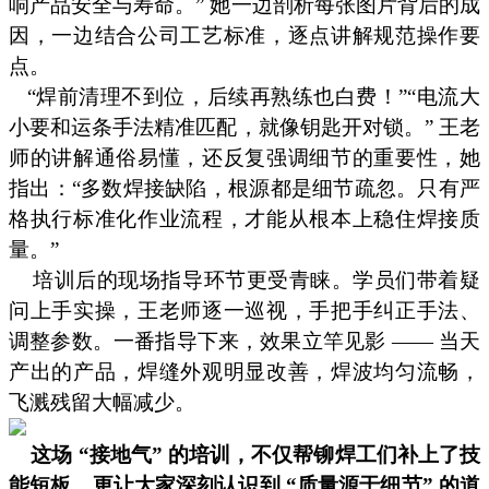
响产品安全与寿命。” 她一边剖析每张图片背后的成
因，一边结合公司工艺标准，逐点讲解规范操作要
点。
“焊前清理不到位，后续再熟练也白费！”“电流大
小要和运条手法精准匹配，就像钥匙开对锁。” 王老
师的讲解通俗易懂，还反复强调细节的重要性，她
指出：“多数焊接缺陷，根源都是细节疏忽。只有严
格执行标准化作业流程，才能从根本上稳住焊接质
量。”
培训后的现场指导环节更受青睐。学员们带着疑
问上手实操，王老师逐一巡视，手把手纠正手法、
调整参数。一番指导下来，效果立竿见影
—— 当天
产出的产品，焊缝外观明显改善，焊波均匀流畅，
飞溅残留大幅减少。
这场
“接地气” 的培训，不仅帮铆焊工们补上了技
能短板，更让大家深刻认识到 “质量源于细节” 的道