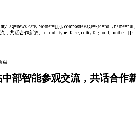
Tag=news-cate, brother=[]}], compositePage={id=null, name=null, url
l, type=false, entityTag=null, brother=[]}, homePage={
新篇
临中部智能参观交流，共话合作