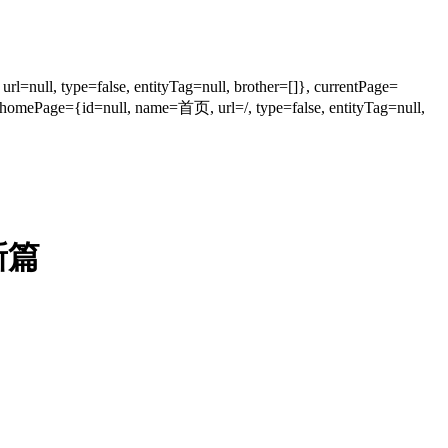
=null, type=false, entityTag=null, brother=[]}, currentPage=
id=null, name=首页, url=/, type=false, entityTag=null,
新篇