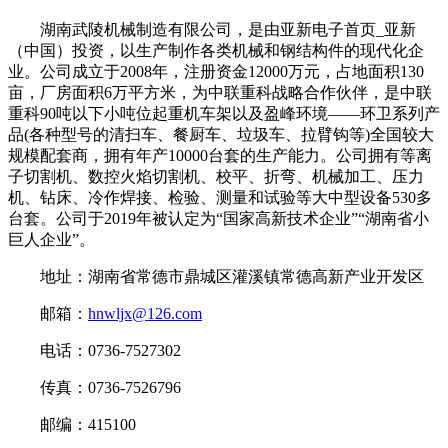
湖南武陵机械制造有限公司，是由亚新电子首页_亚新
（中国）投资，以生产制作各类机械和钢结构件的现代化企
业。公司成立于2008年，注册资金12000万元，占地面积130
亩，厂房面积6万平方米，为中联重科战略合作伙伴，是中联
重科90吨以下小吨位起重机车架以及盈峰环境——环卫系列产
品(各种型号的清扫车、餐厨车、垃圾车、拉臂钩等)全国较大
规模配套商，拥有年产10000台套的生产能力。公司拥有等离
子切割机、数控火焰切割机、校平、折弯、机械加工、压力
机、钻床、冷作焊接、检验、测量和试验等大中型设备530多
台套。公司于2019年被认定为“国家高新技术企业”“湖南省小
巨人企业”。
地址：湖南省常德市鼎城区灌溪镇常德高新产业开发区
邮箱：
hnwljx@126.com
电话：0736-7527302
传真：0736-7526796
邮编：415100